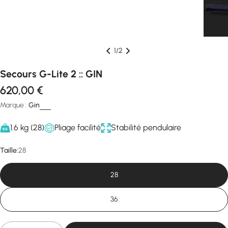
1
/
2
Secours G-Lite 2 :: GIN
Prix
620,00 €
Marque :
Gin
régulier
1.6 kg (28)
Pliage facilité
Stabilité pendulaire
Taille:
28
28
36
Quantité