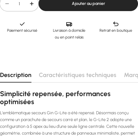
Ajouter au panier
Diminuer la quantité pour Secours G-Lite 2 :: GIN
Augmenter la quantité pour Secours G-Lite 
Paiement sécurisé
Livraison à domicile
Retrait en boutique
ou en point relais
Description
Caractéristiques techniques
Mar
Simplicité repensée, performances
optimisées
L'emblématique secours Gin G-Lite a été repensé. Désormais conçu
comme un parachute de secours carré et plan, le G-Lite 2 adopte une
configuration à 5 apex au lieu d’une seule ligne centrale. Cette nouvelle
géométrie, combinée à une structure de panneaux minimaliste, permet