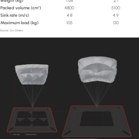
weight
(kg)
1.68
2.1
Packed volume
(cm³)
4800
5100
Sink rate
(m/s)
4.8
4.9
Maximum load
(kg)
105
130
Source: Gin Gliders