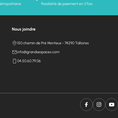
étropolitaine
Possibilité de paiement en 3 fois
Nous joindre
150 chemin de Pré Monteux - 74290 Talloires
info@grandsespaces.com
04.50.60.79.06
Facebook
Instagram
You