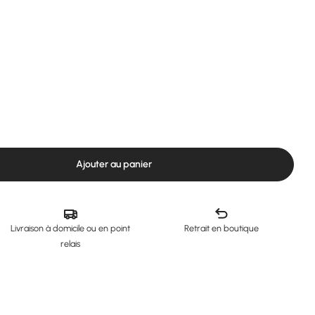
Ou
Ajouter au panier
ur Casque PILOT :: SUPAIR
quantité pour Casque PILOT :: SUPAIR
Livraison à domicile ou en point
Retrait en boutique
relais