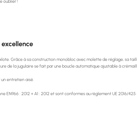
e oublier !
 excellence
 pilote. Grâce à sa construction monobloc avec molette de réglage, sa taill
meture de la jugulaire se fait par une boucle automatique ajustable à crémail
 un entretien aisé.
 EN966 : 2012 + A1 : 2012 et sont conformes au règlement UE 2016/425 re