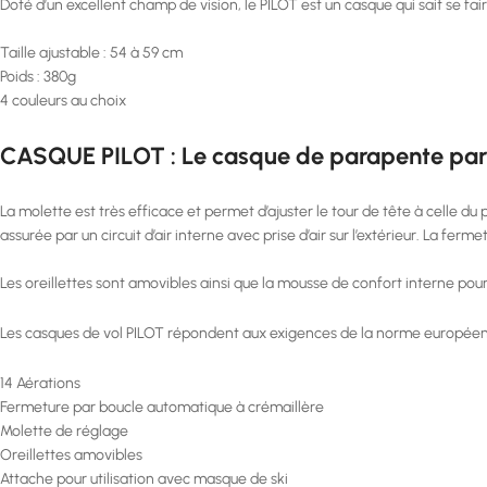
Doté d’un excellent champ de vision, le PILOT est un casque qui sait se fair
Taille ajustable : 54 à 59 cm
Poids : 380g
4 couleurs au choix
CASQUE PILOT : Le casque de parapente par
La molette est très efficace et permet d’ajuster le tour de tête à celle du
assurée par un circuit d’air interne avec prise d’air sur l’extérieur. La fer
Les oreillettes sont amovibles ainsi que la mousse de confort interne pour
Les casques de vol PILOT répondent aux exigences de la norme européenne
14 Aérations
Fermeture par boucle automatique à crémaillère
Molette de réglage
Oreillettes amovibles
Attache pour utilisation avec masque de ski