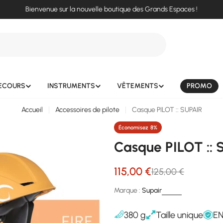
Bienvenue sur la nouvelle boutique des Grands Espaces !
ECOURS
INSTRUMENTS
VÊTEMENTS
PROMO
Accueil
Accessoires de pilote
Casque PILOT :: SUPAIR
Économisez
8%
Casque PILOT :: 
115,00 €
125,00 €
Prix
Prix
Marque :
Supair
de
régulier
380 g
Taille unique
EN