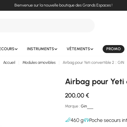
Bienvenue sur la nouvelle boutique des Grands Espaces !
ECOURS
INSTRUMENTS
VÊTEMENTS
PROMO
Accueil
Modules amovibles
Airbag pour Yeti convertible 2 :: GIN
Airbag pour Yeti 
Prix
200,00 €
Marque :
Gin
régulier
460 g
Poche secours in