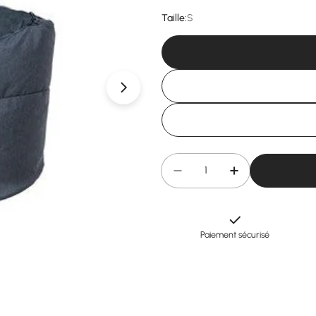
Taille:
S
Ouvrir le média 1 en mode modal
Quantité
Diminuer la quantité pour
Augmenter la q
Paiement sécurisé