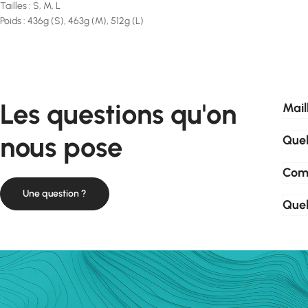
Tailles : S, M, L
Poids : 436g (S), 463g (M), 512g (L)
Les questions qu'on
Mail
nous pose
Quel
Comm
Une question ?
Quel