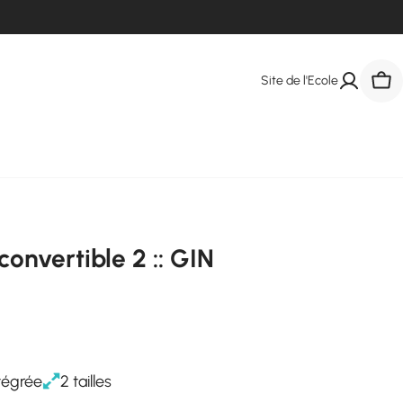
Site de l'Ecole
Pani
convertible 2 :: GIN
tégrée
2 tailles