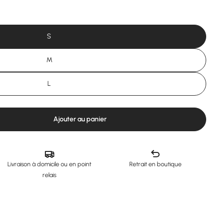
S
M
Ou
L
Ajouter au panier
 Airbag pour Yeti convertible 2 :: GIN
uantité pour Airbag pour Yeti convertible 2 :: GIN
Livraison à domicile ou en point
Retrait en boutique
relais