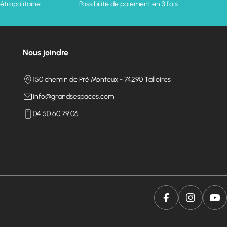
étropolitaine
Possibilité de paiement en 3 fois
Nous joindre
150 chemin de Pré Monteux - 74290 Talloires
info@grandsespaces.com
04.50.60.79.06
Facebook
Instagram
You