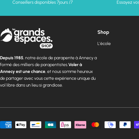
Conseillers disponibles 7jours /7
Essayez vos
Shop
L'école
Depuis 1985
, notre école de parapente à Annecy a
formé des milliers de parapentistes.
Voler à
Annecy est une chance
, et nous somme heureux
de partager avec vous cette expérience unique du
vol libre dans un lieu si grandiose.
Modes
de
paiement